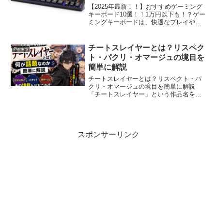
【2025年最新！！】おすすめゲーミング
キーボード10選！！1万円以下も！？ゲー
ミングキーボードは、快適なプレイや作
業効率を向上させる重要なデバイスで
す。 2025年最新のおすすめゲーミングキ
ーボードを厳選し、用途別に紹介しま
チートスレイヤーとは？リスペク
Games
す！ゲーミング...
ト・パクリ・オマージュの境目を
簡単に解説
チートスレイヤーとは？リスペクト・パ
クリ・オマージュの境目を簡単に解説
「チートスレイヤー」という作品名を最
近見かけたけれど、一体何なのか気にな
っている人も多いのではないでしょう
か。本記事では、チートスレイヤーとは
どんな作品なのか、そしてなぜ...
スポンサーリンク