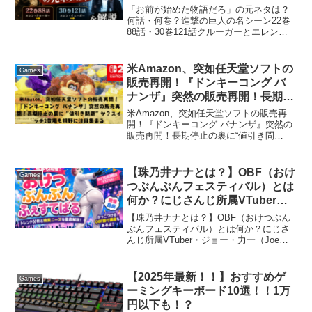
ルーガーとエレン、グリシャが語
「お前が始めた物語だろ」の元ネタは？
った2つの名場面を解説
何話・何巻？進撃の巨人の名シーン22巻
88話・30巻121話クルーガーとエレン、
グリシャが語った2つの名場面を解説フラ
ペチーノ飲んで「甘すぎ」とか言ってる
やつシバきたくなってくるんだよな、お
米Amazon、突如任天堂ソフトの
Games
前が始めた物語...
販売再開！『ドンキーコング バ
ナンザ』突然の販売再開！長期停
止の裏に“値引き問題”か？スイッ
米Amazon、突如任天堂ソフトの販売再
チ2登場も視野に注目集まる
開！『ドンキーコング バナンザ』突然の
販売再開！長期停止の裏に“値引き問
題”か？スイッチ2登場も視野に注目集ま
るswitch２の購入はこちら！2024年から
突如任天堂製品の販売を停止していた米
【珠乃井ナナとは？】OBF（おけ
Games
Amaz...
つぶんぶんフェスティバル）とは
何か？にじさんじ所属VTuber・
ジョー・力一（Joe Rikiichi）を
【珠乃井ナナとは？】OBF（おけつぶん
調べたよ
ぶんフェスティバル）とは何か？にじさ
んじ所属VTuber・ジョー・力一（Joe
Rikiichi）を調べたよ気になったので調べ
ました。OBF（おけつぶんぶんフェステ
ィバル）とは何か？OBF（おけつぶん
【2025年最新！！】おすすめゲ
Games
ぶ...
ーミングキーボード10選！！1万
円以下も！？