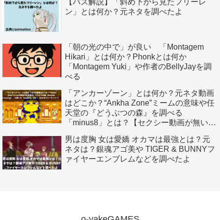
【バズ解説】「斜め下から見たフリーレ
ン」とは何か？元ネタを調べたよ
「朝の光の中で」が良い 「Montagem
Hikari」とは何か？Phonkとは何か
「Montagem Yuki」や作者のBellyJayを調
べる
「アンカーゾーン」とは何か？元ネタ動画
はどこか？“Ankha Zone”ミームの意味や任
天堂の『どうぶつの森』を調べる
「minus8」とは？【セクシー動画が無いる
ダンスミームへ】
男は度胸 女は愛嬌 オカマは最強とは？元
ネタは？銀魂アゴ美や TIGER & BUNNYフ
ァイヤーエンブレムなどを調べたよ
o-yakeGAMES