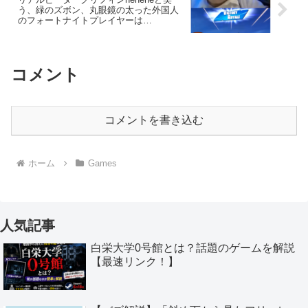
う、緑のズボン、丸眼鏡の太った外国人
のフォートナイトプレイヤーは
誰？/Robert Franzeseを調べる
Youtube/TiktokのFortnite動画でよく見る
コメント
コメントを書き込む
ホーム
Games
人気記事
白栄大学0号館とは？話題のゲームを解説
【最速リンク！】