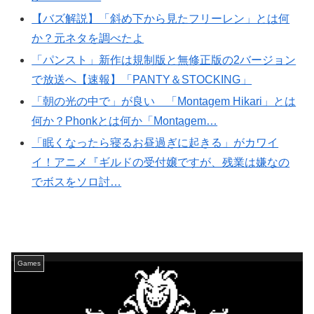
【バズ解説】「斜め下から見たフリーレン」とは何
か？元ネタを調べたよ
「パンスト」新作は規制版と無修正版の2バージョン
で放送へ【速報】「PANTY＆STOCKING」
「朝の光の中で」が良い 「Montagem Hikari」とは
何か？Phonkとは何か「Montagem…
「眠くなったら寝るお昼過ぎに起きる」がカワイ
イ！アニメ『ギルドの受付嬢ですが、残業は嫌なの
でボスをソロ討…
Games