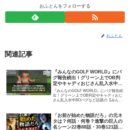
おふとんをフォローする
おふとん
関連記事
『みんなのGOLF WORLD』にバ
Games
グ報告続出！グリーン上でOB判
定やキャディおじさん乱入水中
BOバグなど話題の【みんゴルバ
『みんなのGOLF WORLD』にバグ報告続
グ】を調べる
出！グリーン上でOB判定やキャディおじ
さん乱入水中BOバグなど話題の【みんゴ
ルバグ】を調べるバンダイナムコエンタ
ーテインメントが9月4日（Steam版は5
日）に発売した『みんなのGOLF
「お前が始めた物語だろ」の元ネ
Games
WORL...
タは？何話・何巻？進撃の巨人の
名シーン22巻88話・30巻121話ク