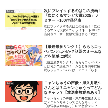
ブ」所属のさくらみこさんが、自身の
X（旧Twitter）で配信を休むことを発表
し、ファンや後輩ホロメンから多くの温
次にブレイクするのはこの漫画！
Anime
かいメ...
「次にくるマンガ大賞2025」ノ
ミネート100作品発表
次にブレイクするのはこの漫画！「次に
くるマンガ大賞2025」ノミネート100作
品発表ユーザー投票で選ばれる「次にく
るマンガ大賞2025」のノミネート100作
品が発表されました。今年は過去最多の
9432作品がエントリーされ、話題の『魔
【最速最多リンク！】らららコッ
Anime
男のイチ...
ペパンとは何か？話題のミームな
どを簡単に解説
【最速最多リンク！】らららコッペパン
とは何か？話題のミームなどを簡単に解
説らららコッペパンは、アニメ『らき☆
すた』に登場するフレーズです。泉こな
たに関連する動画や、ニコニコ大百科の
記事などと一緒に注目されています。こ
ニャンちゅうの声優・津久井教生
Anime
の記事では、らららコッペ...
さんとは？ニャンちゅうってどん
なキャラ？【放送事故動画あり】
ニャンちゅうの声優・津久井教生さんと
は？ニャンちゅうってどんなキャラ？
【放送事故動画あり】NHK教育テレビ