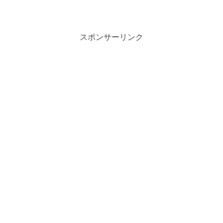
（Eテレ）で長年愛されてきた「ニャンち
ゅう」。その独特なダミ声で子どもから
大人まで人気のキャラクターです。この
記事では、「ニャンちゅう...
スポンサーリンク