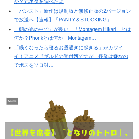
か？元ネタを調べたよ
「パンスト」新作は規制版と無修正版の2バージョン
で放送へ【速報】「PANTY＆STOCKING」
「朝の光の中で」が良い 「Montagem Hikari」とは
何か？Phonkとは何か「Montagem…
「眠くなったら寝るお昼過ぎに起きる」がカワイ
イ！アニメ『ギルドの受付嬢ですが、残業は嫌なの
でボスをソロ討…
Anime