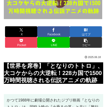
X
Facebook
はてブ
Pocket
LINE
コピー
2025.06.18
【世界を席巻】「となりのトトロ」、
大コケからの大逆転！228カ国で1500
万時間視聴される伝説アニメの軌跡
かつて1988年に劇場公開されたジブリ映画『となりの
トトロ』は、同時上映の『火垂るの墓』と共に「興行