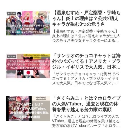
【温泉むすめ・戸定梨香・宇崎ち
Anime
ゃん】炎上の理由は？公共×萌え
キャラが生む3つの危うさ
【温泉むすめ・戸定梨香・宇崎ちゃん】
炎上の理由は？公共×萌えキャラが生む3
つの危うさ美少女キャラクターによる地
域振興や社会啓発は、一見すると斬新で
効果的。しかし「温泉むすめ」「戸定梨
香」「宇崎ちゃん」をめぐる炎上事例が
「サンリオのチョコキャットは海
Anime
示す通り、その裏には大...
外でバズってる！アメリカ・ブラ
ジル・イギリスで大人気、日本で
はなぜ不人気？」
「サンリオのチョコキャットは海外でバ
ズってる！アメリカ・ブラジル・イギリ
スで大人気、日本ではなぜ不人気？」サ
ンリオの黒猫キャラ「チョコキャット」
が、サンリオキャラクター大賞で国内で
は24位にとどまった一方、海外ではアメ
「さくらみこ」とは？ホロライブ
Anime
リカ・ブラジル・イギリ...
の人気VTuber、過去と現在の休
養を乗り越える努力家の素顔
「さくらみこ」とは？ホロライブの人気
VTuber、過去と現在の休養を乗り越える
努力家の素顔VTuberグループ「ホロライ