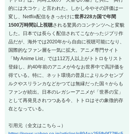
的には大コケ」と言われた。しかし今やその評価は一
変し、Netflix配信をきっかけに
世界228カ国で年間
1500万時間以上視聴
される驚異のコンテンツへと変貌
した。日本では長らく配信されてこなかったジブリ作
品だが、海外では2020年から自由に視聴可能になり、
国際的なファン層を一気に拡大。アニメ専門サイト
「My Anime List」では112万人以上がトトロをリスト
登録し、約40年前のアニメが今なお世界中で高評価を
得ている。特に、ネット環境の普及によりルクセンブ
ルクやスリランカなどかつては無縁だった国々からも
ファンが続出。日本のレガシーアニメが「世界の宝」
として再発見されつつある今、トトロはその象徴的存
在となっている。
引用元（全文はこちら→）
https://news.yahoo.co.jp/articles/e894ea255fb9f77f6c5