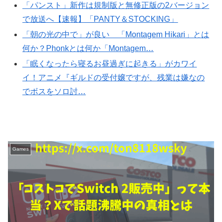
「パンスト」新作は規制版と無修正版の2バージョン
で放送へ【速報】「PANTY＆STOCKING」
「朝の光の中で」が良い 「Montagem Hikari」とは
何か？Phonkとは何か「Montagem…
「眠くなったら寝るお昼過ぎに起きる」がカワイ
イ！アニメ『ギルドの受付嬢ですが、残業は嫌なの
でボスをソロ討…
Games