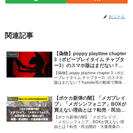
おふとん
関連記事
【偽物】poppy playtime chapter
Games
3（ポピープレイタイム チャプタ
ー3）のスマホ版はまだない？
Youtube等の動画で興味、アメリ
【偽物】poppy playtime chapter 3（ポピ
カのゲーム。プレステ・switch・
ープレイタイム チャプター3）のスマホ
版はまだない？Youtube等の動画で興味、
スマホで遊びたい！遊べない？
アメリカのゲーム。プレステ・switch・
スマホで遊びたい！遊べない？Youtubeの
動画を観て...
【ポケカ新弾の闇】「メガブレイ
Games
ブ」「メガシンフォニア」BOXが
買えない理由とは？転売・民泊開
封・大量廃棄の実態
【ポケカ新弾の闇】「メガブレイブ」
「メガシンフォニア」BOXが買えない理
由とは？転売・民泊開封・大量廃棄の実
態荒らされ方もレベチですいません。本