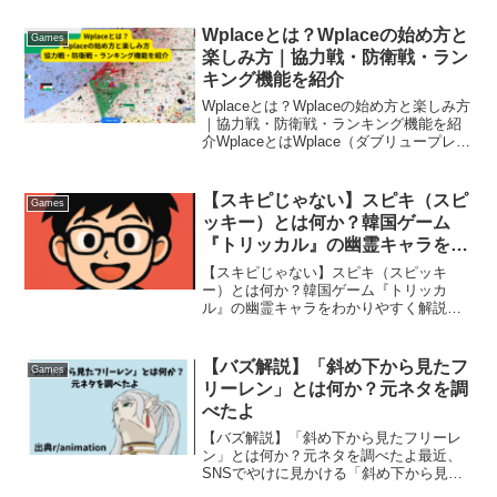
日アウト、インあります。ある国のゲス
ト、これマジか？！AIで作った加工じゃ
Wplaceとは？Wplaceの始め方と
Games
ないのか？！何をどうす...
楽しみ方｜協力戦・防衛戦・ラン
キング機能を紹介
Wplaceとは？Wplaceの始め方と楽しみ方
｜協力戦・防衛戦・ランキング機能を紹
介WplaceとはWplace（ダブリュープレイ
ス） は、2025年7月に公開された世界地
図をキャンバスにした リアルタイム共同
ドット絵サービス です。ユー...
【スキピじゃない】スピキ（スピ
Games
ッキー）とは何か？韓国ゲーム
『トリッカル』の幽霊キャラをわ
かりやすく解説
【スキピじゃない】スピキ（スピッキ
ー）とは何か？韓国ゲーム『トリッカ
ル』の幽霊キャラをわかりやすく解説ス
キピ（スピキ）は、韓国のスマートフォ
ンゲーム『トリッカル・もちもちほっぺ
大作戦（트릭컬 / Trickcal）』に登場する
【バズ解説】「斜め下から見たフ
Games
キャラクター「...
リーレン」とは何か？元ネタを調
べたよ
【バズ解説】「斜め下から見たフリーレ
ン」とは何か？元ネタを調べたよ最近、
SNSでやけに見かける「斜め下から見た
フリーレン」。見上げるような極端な角