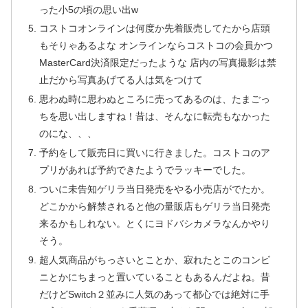
った小5の頃の思い出w
コストコオンラインは何度か先着販売してたから店頭
もそりゃあるよな オンラインならコストコの会員かつ
MasterCard決済限定だったような 店内の写真撮影は禁
止だから写真あげてる人は気をつけて
思わぬ時に思わぬところに売ってあるのは、たまごっ
ちを思い出しますね！昔は、そんなに転売もなかった
のにな、、、
予約をして販売日に買いに行きました。コストコのア
プリがあれば予約できたようでラッキーでした。
ついに未告知ゲリラ当日発売をやる小売店がでたか。
どこかから解禁されると他の量販店もゲリラ当日発売
来るかもしれない。とくにヨドバシカメラなんかやり
そう。
超人気商品がちっさいとことか、寂れたとこのコンビ
ニとかにちまっと置いていることもあるんだよね。昔
だけどSwitch２並みに人気のあって都心では絶対に手