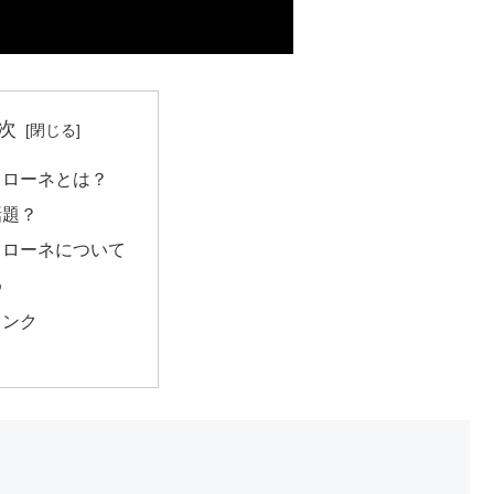
次
ドローネとは？
話題？
ドローネについて
め
リンク