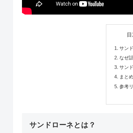
目
サン
なぜ
サン
まと
参考
サンドローネとは？