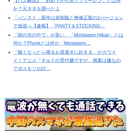
【バズ解説】「斜め下から見たフリーレン」とは何
か？元ネタを調べたよ
「パンスト」新作は規制版と無修正版の2バージョン
で放送へ【速報】「PANTY＆STOCKING」
「朝の光の中で」が良い 「Montagem Hikari」とは
何か？Phonkとは何か「Montagem…
「眠くなったら寝るお昼過ぎに起きる」がカワイ
イ！アニメ『ギルドの受付嬢ですが、残業は嫌なの
でボスをソロ討…
Goods