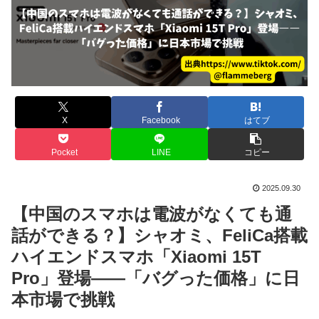
X
Facebook
はてブ
Pocket
LINE
コピー
2025.09.30
【中国のスマホは電波がなくても通
話ができる？】シャオミ、FeliCa搭載
ハイエンドスマホ「Xiaomi 15T
Pro」登場――「バグった価格」に日
本市場で挑戦