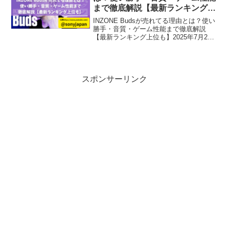
まで徹底解説【最新ランキング上
位も】
INZONE Budsが売れてる理由とは？使い
勝手・音質・ゲーム性能まで徹底解説
【最新ランキング上位も】2025年7月24
日にBCNランキングから発表された「完
全ワイヤレスイヤホン実売台数ランキン
グ」で、ソニーのINZONE Buds（イン...
スポンサーリンク