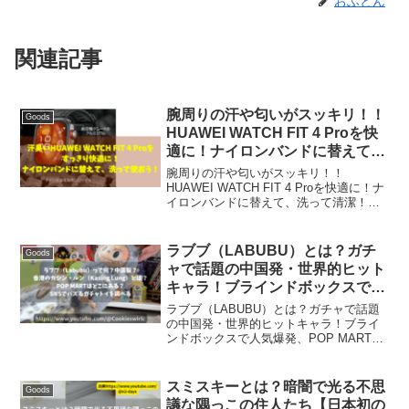
おふとん
関連記事
腕周りの汗や匂いがスッキリ！！
Goods
HUAWEI WATCH FIT 4 Proを快
適に！ナイロンバンドに替えて、
洗って清潔！【WATCH FIT 3
腕周りの汗や匂いがスッキリ！！
も！】
HUAWEI WATCH FIT 4 Proを快適に！ナ
イロンバンドに替えて、洗って清潔！
【WATCH FIT 3も！】こんにちは、スマ
ートウォッチを愛用している皆さん！今
回は、人気の高性能スマートウォッチ
ラブブ（LABUBU）とは？ガチ
Goods
「...
ャで話題の中国発・世界的ヒット
キャラ！ブラインドボックスで人
気爆発、POP MART発ユニクロ×
ラブブ（LABUBU）とは？ガチャで話題
ラブブコラボも解説
の中国発・世界的ヒットキャラ！ブライ
ンドボックスで人気爆発、POP MART発
ユニクロ×ラブブコラボも解説ラブブ
（LABUBU）は、中国発のブサカワキャ
ラクターで、Z世代やキダルト層に人気沸
スミスキーとは？暗闇で光る不思
Goods
騰中です。...
議な隅っこの住人たち【日本初の