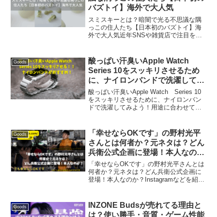
バズトイ】海外で大人気
スミスキーとは？暗闇で光る不思議な隅
っこの住人たち【日本初のバズトイ】海
外で大人気近年SNSや雑貨店で注目を集
めているのが、小さな光るフィギュア
「スミスキー（Smiski）」です。名前は
聞いたことがあるけれど、どんなアイテ
酸っぱい汗臭いApple Watch
Goods
ムなのか知らない方...
Series 10をスッキリさせるため
に、ナイロンバンドで洗濯してみ
よう！用途に合わせて取り替えも
酸っぱい汗臭いApple Watch Series 10
おすすめ
をスッキリさせるために、ナイロンバン
ドで洗濯してみよう！用途に合わせて取
り替えもおすすめ今回は、私たちが愛用
している Apple Watch（シリーズ１０な
ど） のバンドについてのお話...
「幸せならOKです」の野村光平
Goods
さんとは何者か？元ネタは？どん
兵衛公式企画に登場！本人なの
か？Instagramなどを紹介
「幸せならOKです」の野村光平さんとは
何者か？元ネタは？どん兵衛公式企画に
登場！本人なのか？Instagramなどを紹介
2017年に「でも幸せならOKです」の一言
で一躍ネットミームとなった野村光平さ
んが、日清食品「どん兵衛」の公式キャ
INZONE Budsが売れてる理由と
Goods
ンペー...
は？使い勝手・音質・ゲーム性能