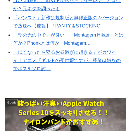
【バズ解説】「斜め下から見たフリーレン」とは何
か？元ネタを調べたよ
「パンスト」新作は規制版と無修正版の2バージョン
で放送へ【速報】「PANTY＆STOCKING」
「朝の光の中で」が良い 「Montagem Hikari」とは
何か？Phonkとは何か「Montagem…
「眠くなったら寝るお昼過ぎに起きる」がカワイ
イ！アニメ『ギルドの受付嬢ですが、残業は嫌なの
でボスをソロ討…
Goods