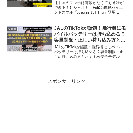
「Xiaomi 15T Pro」登場――「バ
【中国のスマホは電波がなくても通話が
グった価格」に日本市場で挑戦
できる？】シャオミ、FeliCa搭載ハイエ
ンドスマホ「Xiaomi 15T Pro」登場
――「バグった価格」に日本市場で挑戦
シャオミ・ジャパンは9月26日、ライカ共
同開発のトリプルカメラを搭載した
JALのTikTokが話題！飛行機にモ
Goods
「Xia...
バイルバッテリーは持ち込める？
容量制限・正しい持ち込み方とお
すすめ安全モデル紹介
JALのTikTokが話題！飛行機にモバイル
バッテリーは持ち込める？容量制限・正
しい持ち込み方とおすすめ安全モデル紹
介 @japanairlines_official え、知らなかっ
た！モバイルバッテリーの新ルール🔋⚡️ #
モバイルバッテリ...
スポンサーリンク